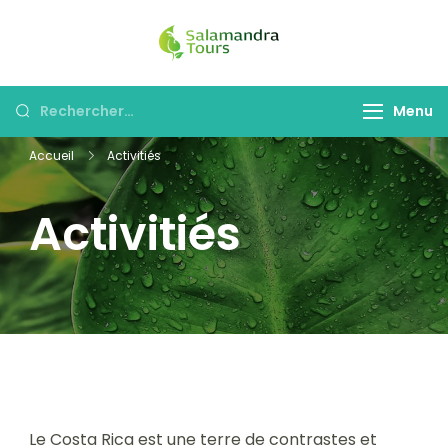
Skip
to
Salamandra
Une invitation à
content
Tours
découvrir le Costa
Rechercher :
Menu
Rica
Accueil
Activitiés
Activitiés
Le Costa Rica est une terre de contrastes et