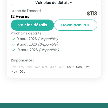
Voir plus de détails
Durée de l'accord
aventure
Costa Rica
Exploradores outdoor
$113
12 Heures
Pacuare
Rafting
Salamandra Tours
Voir les détails
Download PDF
Aventure sur le Río Pacuare Vivez une
Prochains départs
expérience inoubliable au cœur de la
9 août 2026
(Disponible)
nature sauvage costaricienne avec cette
9 août 2026
(Disponible)
excursion sur le Río Pacuare, rivière
10 août 2026
(Disponible)
Côte Atlantique
emblématique...
Niveau 2 - Modéré
Disponibilité :
1 Personne
Jan
Fév
Mar
Avr
Mai
Juin
Juil
Août
Sep
Oct
Nov
Déc