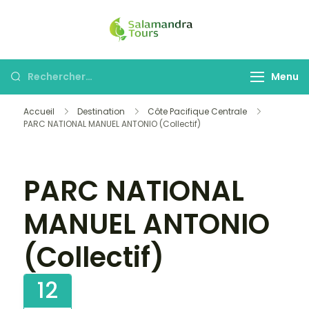
Skip
to
Salamandra
Une invitation à
content
Tours
découvrir le Costa
Rechercher :
Menu
Rica
Accueil
Destination
Côte Pacifique Centrale
Galerie
PARC NATIONAL MANUEL ANTONIO (Collectif)
PARC NATIONAL
MANUEL ANTONIO
(Collectif)
12