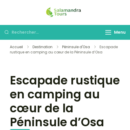
Skip
to
Salamandra
Une invitation à
content
Tours
découvrir le Costa
Rechercher :
Menu
Rica
Accueil
Destination
Péninsule d'Osa
Escapade
Galerie
rustique en camping au cœur de la Péninsule d’Osa
Escapade rustique
en camping au
cœur de la
Péninsule d’Osa