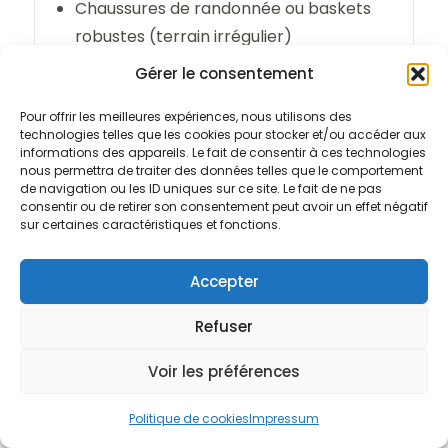
Chaussures de randonnée ou baskets
robustes (terrain irrégulier)
Sandales ou tongs pour le campement
Gérer le consentement
et la plage
Pour offrir les meilleures expériences, nous utilisons des
technologies telles que les cookies pour stocker et/ou accéder aux
Accessoires :
informations des appareils. Le fait de consentir à ces technologies
nous permettra de traiter des données telles que le comportement
de navigation ou les ID uniques sur ce site. Le fait de ne pas
Casquette ou chapeau
consentir ou de retirer son consentement peut avoir un effet négatif
Lunettes de soleil (avec cordon si
sur certaines caractéristiques et fonctions.
possible)
Crème solaire biodégradable
Accepter
Afficher les prix
Répulsif anti-moustiques (de préférence
Refuser
naturel ou sans DEET si baignade
De
$1,055
prévue)
Vérifier la disponibilité
Voir les préférences
$995
/ Chambre double (Équipage AF)
Gourde ou bouteille réutilisable
Lampe frontale (avec piles de
Politique de cookies
Impressum
Besoin d'aide pour la réservation ?
Envoyez-nous un message
De
rechange)