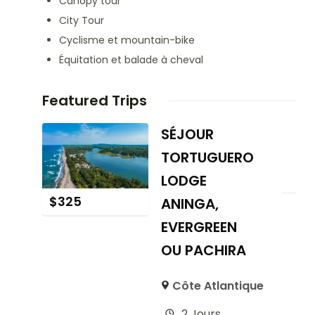
Canopy tour
City Tour
Cyclisme et mountain-bike
Équitation et balade à cheval
Featured Trips
SÉJOUR
TORTUGUERO
LODGE
$
325
ANINGA,
EVERGREEN
OU PACHIRA
Côte Atlantique
2 Jours