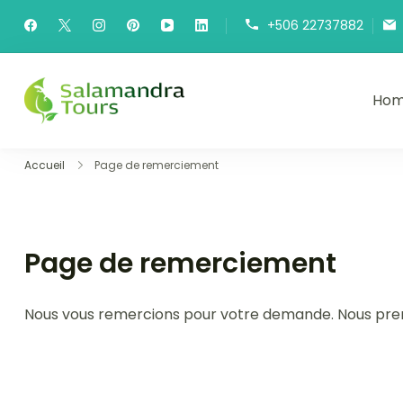
Skip
+506 22737882
to
content
Ho
Salamandra Tours
Une invitation à découvrir le Cos
Accueil
Page de remerciement
Page de remerciement
Nous vous remercions pour votre demande. Nous prend