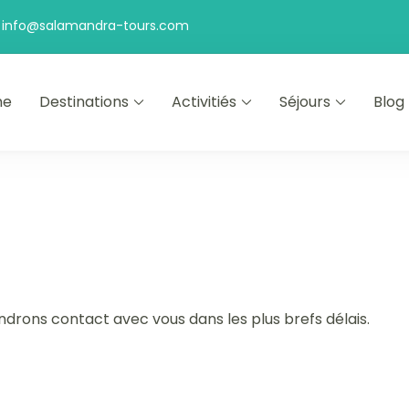
info@salamandra-tours.com
me
Destinations
Activitiés
Séjours
Blog
ta Rica
rons contact avec vous dans les plus brefs délais.