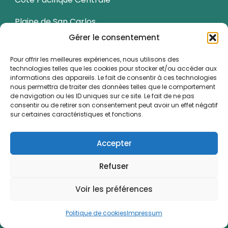
Plaine de San Carlos
Gérer le consentement
Sarapiqui
Pour offrir les meilleures expériences, nous utilisons des
Côte Atlantique
technologies telles que les cookies pour stocker et/ou accéder aux
informations des appareils. Le fait de consentir à ces technologies
Vallée centrale
nous permettra de traiter des données telles que le comportement
de navigation ou les ID uniques sur ce site. Le fait de ne pas
consentir ou de retirer son consentement peut avoir un effet négatif
Péninsule d’Osa
sur certaines caractéristiques et fonctions.
Guanacaste
Accepter
Activitiés
Refuser
Voir les préférences
City Tour
Observation animalière
Politique de cookies
Impressum