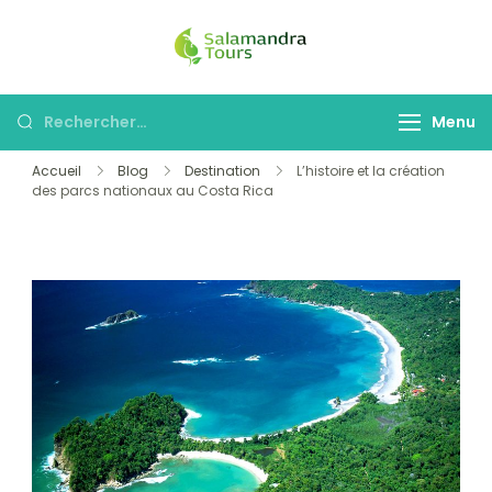
Skip
to
Salamandra
Une invitation à
content
Tours
découvrir le Costa
Rechercher :
Menu
Rica
Accueil
Blog
Destination
L’histoire et la création
des parcs nationaux au Costa Rica