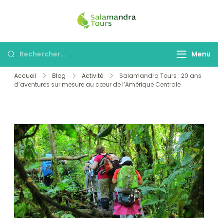
Skip
to
Salamandra
Une invitation à
content
Tours
découvrir le Costa
Rechercher :
Menu
Rica
Accueil
Blog
Activité
Salamandra Tours : 20 ans
d’aventures sur mesure au cœur de l’Amérique Centrale