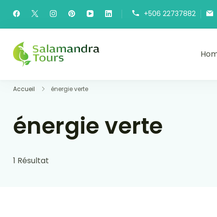
Skip
+506 22737882
to
content
Ho
Salamandra Tours
Une invitation à découvrir le Cos
Accueil
énergie verte
énergie verte
1 Résultat