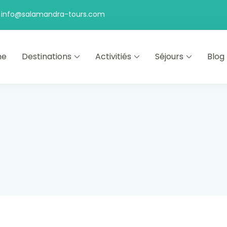
info@salamandra-tours.com
me
Destinations
Activitiés
Séjours
Blog
ta Rica