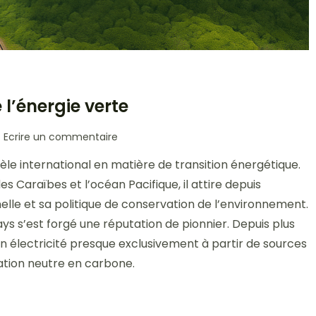
 l’énergie verte
sur
Ecrire un commentaire
Le
e international en matière de transition énergétique.
Costa
Rica,
s Caraïbes et l’océan Pacifique, il attire depuis
pionnier
elle et sa politique de conservation de l’environnement.
mondial
ays s’est forgé une réputation de pionnier. Depuis plus
de
l’énergie
on électricité presque exclusivement à partir de sources
verte
nation neutre en carbone.